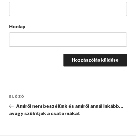
Honlap
Bejegyzés
Korábbi
ELŐZŐ
navigáció
bejegyzés
Amiről nem beszélünk és amiről annál inkább…
avagy szűkítjük a csatornákat