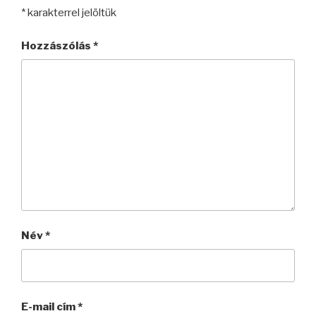
*
karakterrel jelöltük
Hozzászólás
*
Név
*
E-mail cím
*