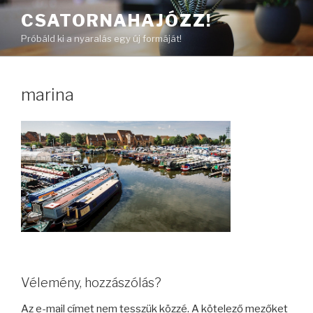
Tartalomhoz
CSATORNAHAJÓZZ!
Próbáld ki a nyaralás egy új formáját!
marina
Vélemény, hozzászólás?
Az e-mail címet nem tesszük közzé.
A kötelező mezőket