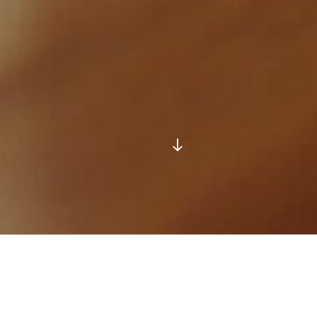
Görgetés
a
tartalomhoz